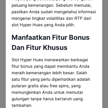
peluang kemenangan. Sebelum memulai,
pastikan Anda sudah mengetahui informasi
mengenai tingkat volatilitas dan RTP dari
slot Hyper Hues yang Anda pilih.
Manfaatkan Fitur Bonus
Dan Fitur Khusus
Slot Hyper Hues menawarkan berbagai
fitur bonus yang dapat membantu Anda
meraih kemenangan lebih besar. Salah
satu fitur yang perlu diperhatikan adalah
putaran gratis atau free spins, yang
memungkinkan Anda untuk memutar
gulungan tanpa harus bertaruh uang
tambahan.