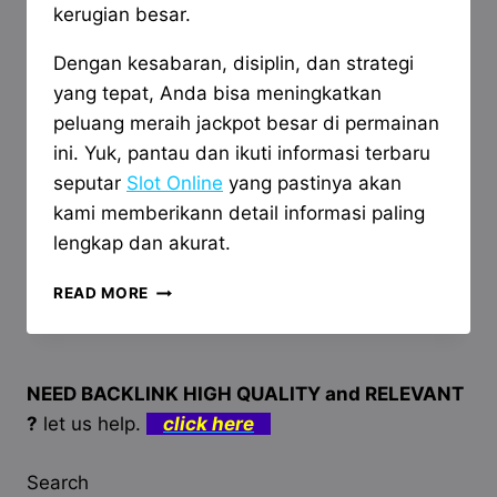
kerugian besar.
Dengan kesabaran, disiplin, dan strategi
yang tepat, Anda bisa meningkatkan
peluang meraih jackpot besar di permainan
ini. Yuk, pantau dan ikuti informasi terbaru
seputar
Slot Online
yang pastinya akan
kami memberikann detail informasi paling
lengkap dan akurat.
CARA
READ MORE
MEMAKSIMALKAN
SLOT
HYPER
HUES
NEED BACKLINK HIGH QUALITY and RELEVANT
UNTUK
?
let us help.
click here
PEMULA
HINGGA
RAIH
Search