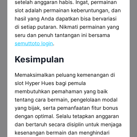
setelah anggaran habis. Ingat, permainan
slot adalah permainan keberuntungan, dan
hasil yang Anda dapatkan bisa bervariasi
di setiap putaran. Nikmati permainan yang
seru dan penuh tantangan ini bersama
semuttoto login
.
Kesimpulan
Memaksimalkan peluang kemenangan di
slot Hyper Hues bagi pemula
membutuhkan pemahaman yang baik
tentang cara bermain, pengelolaan modal
yang bijak, serta pemanfaatan fitur bonus
dengan optimal. Selalu tetapkan anggaran
dan bertaruh secara disiplin untuk menjaga
kesenangan bermain dan menghindari