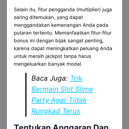
Selain itu, fitur pengganda (multiplier) juga
sering ditemukan, yang dapat
menggandakan kemenangan Anda pada
putaran tertentu. Memanfaatkan fitur-fitur
bonus ini dengan bijak sangat penting,
karena dapat meningkatkan peluang Anda
untuk meraih jackpot tanpa harus
mengeluarkan banyak modal.
Baca Juga:
Trik
Bermain Slot Slime
Party Agar Tidak
Rungkad Terus
Tentukan Anggaran Dan