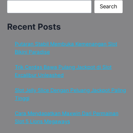
JACKPOT
Search
Recent Posts
Putaran Stabil Membuka Kemenangan Slot
Bikini Paradise
Trik Cerdas Bawa Pulang Jackpot di Slot
Excalibur Unleashed
Slot Jelly Slice Dengan Peluang Jackpot Paling
Tinggi
Cara Mendapatkan Maxwin Dari Permainan
Slot 5 Lions Megaways