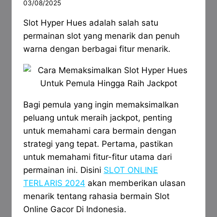
03/08/2025
Slot Hyper Hues adalah salah satu
permainan slot yang menarik dan penuh
warna dengan berbagai fitur menarik.
Bagi pemula yang ingin memaksimalkan
peluang untuk meraih jackpot, penting
untuk memahami cara bermain dengan
strategi yang tepat. Pertama, pastikan
untuk memahami fitur-fitur utama dari
permainan ini. Disini
SLOT ONLINE
TERLARIS 2024
akan memberikan ulasan
menarik tentang rahasia bermain Slot
Online Gacor Di Indonesia.