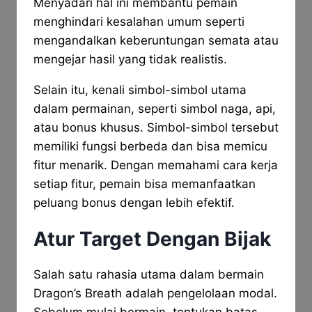
Menyadari hal ini membantu pemain
menghindari kesalahan umum seperti
mengandalkan keberuntungan semata atau
mengejar hasil yang tidak realistis.
Selain itu, kenali simbol-simbol utama
dalam permainan, seperti simbol naga, api,
atau bonus khusus. Simbol-simbol tersebut
memiliki fungsi berbeda dan bisa memicu
fitur menarik. Dengan memahami cara kerja
setiap fitur, pemain bisa memanfaatkan
peluang bonus dengan lebih efektif.
Atur Target Dengan Bijak
Salah satu rahasia utama dalam bermain
Dragon’s Breath adalah pengelolaan modal.
Sebelum mulai bermain, tentukan batas