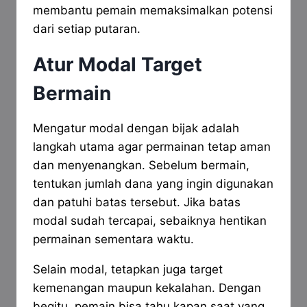
membantu pemain memaksimalkan potensi
dari setiap putaran.
Atur Modal Target
Bermain
Mengatur modal dengan bijak adalah
langkah utama agar permainan tetap aman
dan menyenangkan. Sebelum bermain,
tentukan jumlah dana yang ingin digunakan
dan patuhi batas tersebut. Jika batas
modal sudah tercapai, sebaiknya hentikan
permainan sementara waktu.
Selain modal, tetapkan juga target
kemenangan maupun kekalahan. Dengan
begitu, pemain bisa tahu kapan saat yang