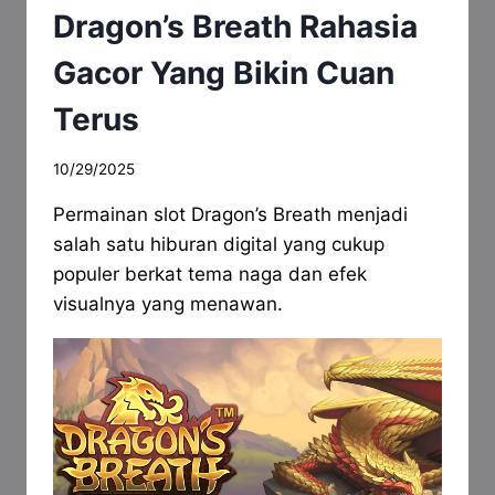
Dragon’s Breath Rahasia
Gacor Yang Bikin Cuan
Terus
10/29/2025
Permainan slot Dragon’s Breath menjadi
salah satu hiburan digital yang cukup
populer berkat tema naga dan efek
visualnya yang menawan.