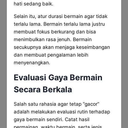
hati sedang baik.
Selain itu, atur durasi bermain agar tidak
terlalu lama. Bermain terlalu lama justru
membuat fokus berkurang dan bisa
menimbulkan rasa jenuh. Bermain
secukupnya akan menjaga keseimbangan
dan membuat pengalaman lebih
menyenangkan.
Evaluasi Gaya Bermain
Secara Berkala
Salah satu rahasia agar tetap “gacor”
adalah melakukan evaluasi rutin terhadap
gaya bermain sendiri. Catat hasil
permainan, waktu bermain, serta jenis