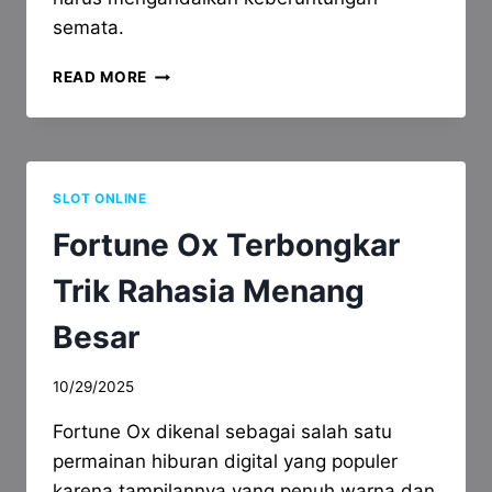
semata.
LUCKY
READ MORE
PIGGY
BOCORAN
CARA
JACKPOT
MODAL
SLOT ONLINE
MINIMAL
Fortune Ox Terbongkar
Trik Rahasia Menang
Besar
10/29/2025
Fortune Ox dikenal sebagai salah satu
permainan hiburan digital yang populer
karena tampilannya yang penuh warna dan