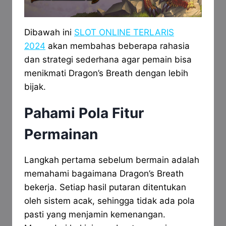
Dibawah ini
SLOT ONLINE TERLARIS
2024
akan membahas beberapa rahasia
dan strategi sederhana agar pemain bisa
menikmati Dragon’s Breath dengan lebih
bijak.
Pahami Pola Fitur
Permainan
Langkah pertama sebelum bermain adalah
memahami bagaimana Dragon’s Breath
bekerja. Setiap hasil putaran ditentukan
oleh sistem acak, sehingga tidak ada pola
pasti yang menjamin kemenangan.