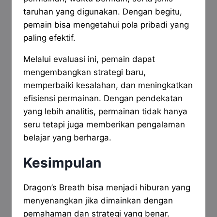
taruhan yang digunakan. Dengan begitu,
pemain bisa mengetahui pola pribadi yang
paling efektif.
Melalui evaluasi ini, pemain dapat
mengembangkan strategi baru,
memperbaiki kesalahan, dan meningkatkan
efisiensi permainan. Dengan pendekatan
yang lebih analitis, permainan tidak hanya
seru tetapi juga memberikan pengalaman
belajar yang berharga.
Kesimpulan
Dragon’s Breath bisa menjadi hiburan yang
menyenangkan jika dimainkan dengan
pemahaman dan strategi yang benar.