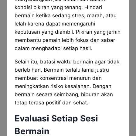
kondisi pikiran yang tenang. Hindari
bermain ketika sedang stres, marah, atau
lelah karena dapat memengaruhi
keputusan yang diambil. Pikiran yang jernih
membantu pemain lebih fokus dan sabar
dalam menghadapi setiap hasil.
Selain itu, batasi waktu bermain agar tidak
berlebihan. Bermain terlalu lama justru
membuat konsentrasi menurun dan
meningkatkan risiko kesalahan. Dengan
bermain secara seimbang, hiburan akan
tetap terasa positif dan sehat.
Evaluasi Setiap Sesi
Bermain