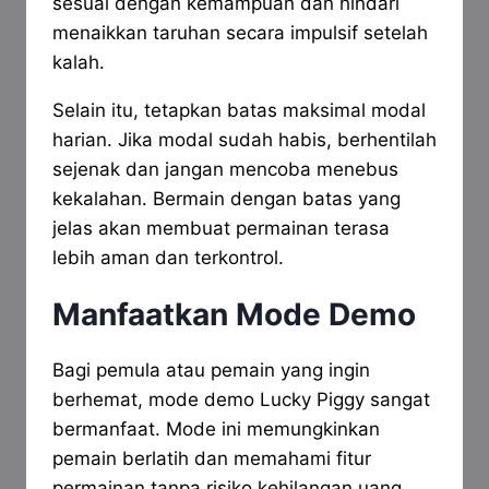
sesuai dengan kemampuan dan hindari
menaikkan taruhan secara impulsif setelah
kalah.
Selain itu, tetapkan batas maksimal modal
harian. Jika modal sudah habis, berhentilah
sejenak dan jangan mencoba menebus
kekalahan. Bermain dengan batas yang
jelas akan membuat permainan terasa
lebih aman dan terkontrol.
Manfaatkan Mode Demo
Bagi pemula atau pemain yang ingin
berhemat, mode demo Lucky Piggy sangat
bermanfaat. Mode ini memungkinkan
pemain berlatih dan memahami fitur
permainan tanpa risiko kehilangan uang