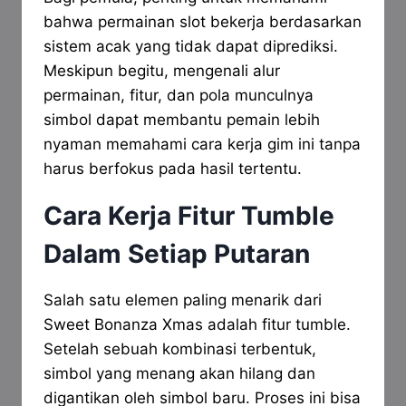
bahwa permainan slot bekerja berdasarkan
sistem acak yang tidak dapat diprediksi.
Meskipun begitu, mengenali alur
permainan, fitur, dan pola munculnya
simbol dapat membantu pemain lebih
nyaman memahami cara kerja gim ini tanpa
harus berfokus pada hasil tertentu.
Cara Kerja Fitur Tumble
Dalam Setiap Putaran
Salah satu elemen paling menarik dari
Sweet Bonanza Xmas adalah fitur tumble.
Setelah sebuah kombinasi terbentuk,
simbol yang menang akan hilang dan
digantikan oleh simbol baru. Proses ini bisa