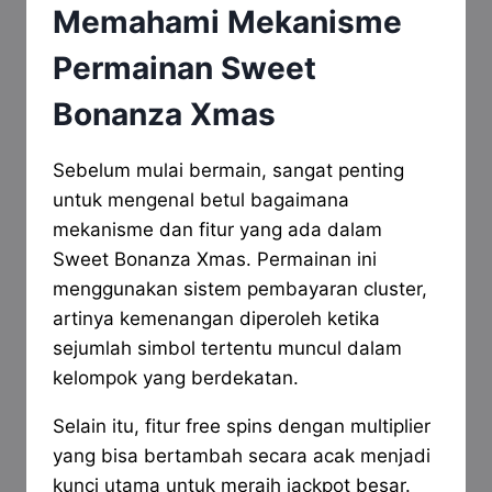
Memahami Mekanisme
Permainan Sweet
Bonanza Xmas
Sebelum mulai bermain, sangat penting
untuk mengenal betul bagaimana
mekanisme dan fitur yang ada dalam
Sweet Bonanza Xmas. Permainan ini
menggunakan sistem pembayaran cluster,
artinya kemenangan diperoleh ketika
sejumlah simbol tertentu muncul dalam
kelompok yang berdekatan.
Selain itu, fitur free spins dengan multiplier
yang bisa bertambah secara acak menjadi
kunci utama untuk meraih jackpot besar.