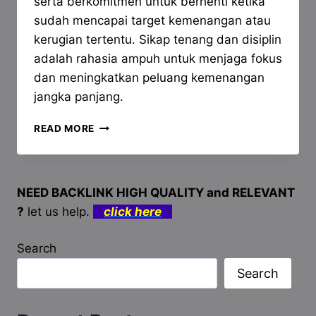
serta berkomitmen untuk berhenti ketika
sudah mencapai target kemenangan atau
kerugian tertentu. Sikap tenang dan disiplin
adalah rahasia ampuh untuk menjaga fokus
dan meningkatkan peluang kemenangan
jangka panjang.
RAHASIA
READ MORE
MUDAH
MENANG
JACKPOT
DI
NEED BACKLINK HIGH QUALITY and RELEVANT
SLOT
?
let us help.
click here
SWEET
BONANZA
XMAS
Search
Search