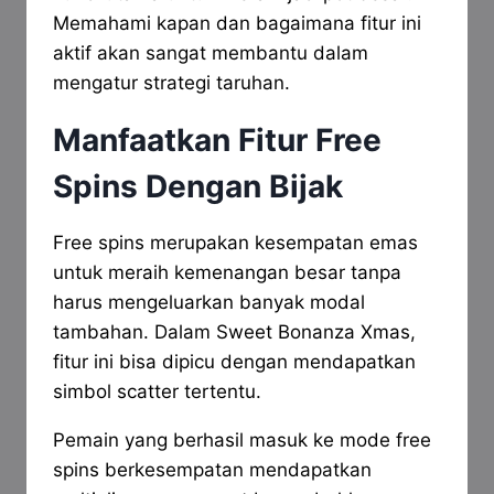
Memahami kapan dan bagaimana fitur ini
aktif akan sangat membantu dalam
mengatur strategi taruhan.
Manfaatkan Fitur Free
Spins Dengan Bijak
Free spins merupakan kesempatan emas
untuk meraih kemenangan besar tanpa
harus mengeluarkan banyak modal
tambahan. Dalam Sweet Bonanza Xmas,
fitur ini bisa dipicu dengan mendapatkan
simbol scatter tertentu.
Pemain yang berhasil masuk ke mode free
spins berkesempatan mendapatkan