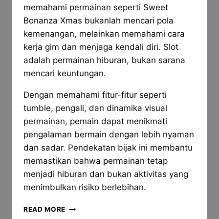
memahami permainan seperti Sweet
Bonanza Xmas bukanlah mencari pola
kemenangan, melainkan memahami cara
kerja gim dan menjaga kendali diri. Slot
adalah permainan hiburan, bukan sarana
mencari keuntungan.
Dengan memahami fitur-fitur seperti
tumble, pengali, dan dinamika visual
permainan, pemain dapat menikmati
pengalaman bermain dengan lebih nyaman
dan sadar. Pendekatan bijak ini membantu
memastikan bahwa permainan tetap
menjadi hiburan dan bukan aktivitas yang
menimbulkan risiko berlebihan.
CARA
READ MORE
MEMAHAMI