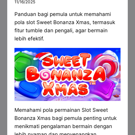
11/16/2025
Panduan bagi pemula untuk memahami
pola slot Sweet Bonanza Xmas, termasuk
fitur tumble dan pengali, agar bermain
lebih efektif.
Memahami pola permainan Slot Sweet
Bonanza Xmas bagi pemula penting untuk
menikmati pengalaman bermain dengan
lebih nyaman dan menyenangkan.