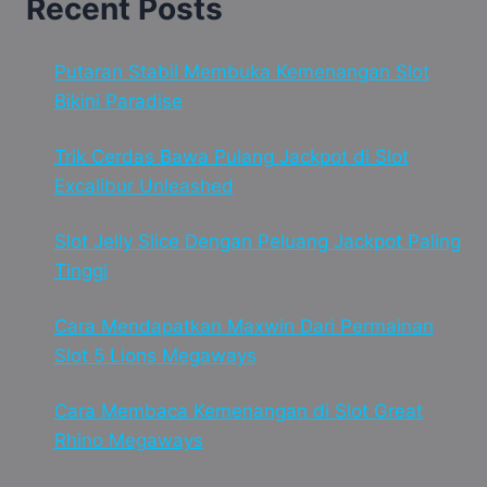
Recent Posts
Putaran Stabil Membuka Kemenangan Slot
Bikini Paradise
Trik Cerdas Bawa Pulang Jackpot di Slot
Excalibur Unleashed
Slot Jelly Slice Dengan Peluang Jackpot Paling
Tinggi
Cara Mendapatkan Maxwin Dari Permainan
Slot 5 Lions Megaways
Cara Membaca Kemenangan di Slot Great
Rhino Megaways