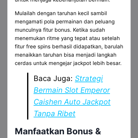
Mulailah dengan taruhan kecil sambil
mengamati pola permainan dan peluang
munculnya fitur bonus. Ketika sudah
menemukan ritme yang tepat atau setelah
fitur free spins berhasil didapatkan, barulah
menaikkan taruhan bisa menjadi langkah
cerdas untuk mengejar jackpot lebih besar.
Baca Juga:
Strategi
Bermain Slot Emperor
Caishen Auto Jackpot
Tanpa Ribet
Manfaatkan Bonus &