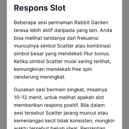
Respons Slot
Beberapa sesi permainan Rabbit Garden
terasa lebih aktif daripada yang lain. Anda
bisa melihat tandanya dari frekuensi
munculnya simbol Scatter atau kombinasi
simbol besar yang mendekati fitur bonus.
Ketika simbol Scatter mulai sering terlihat,
kemungkinan mendekati free spin
cenderung meningkat.
Gunakan sesi bermain singkat, misalnya
10–12 menit, untuk melihat apakah slot
memberikan respons positif. Bila dalam
sesi tersebut Scatter jarang muncul atau
kemenangan kecil tidak konsisten, mungkin
waktu tersebut belum ideal. Pergantian