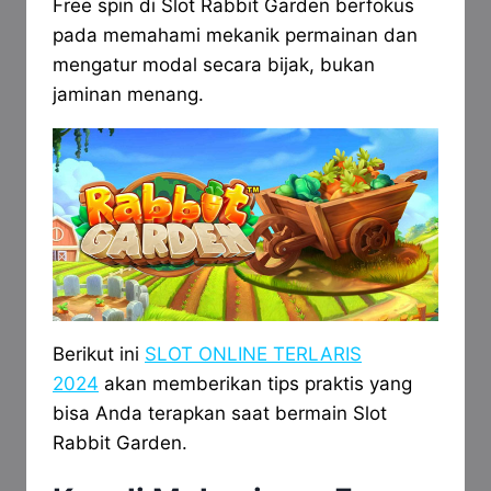
Free spin di Slot Rabbit Garden berfokus
pada memahami mekanik permainan dan
mengatur modal secara bijak, bukan
jaminan menang.
Berikut ini
SLOT ONLINE TERLARIS
2024
akan memberikan tips praktis yang
bisa Anda terapkan saat bermain Slot
Rabbit Garden.