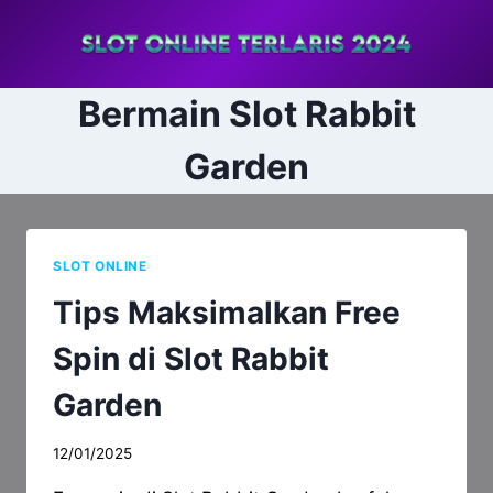
Skip
to
content
Bermain Slot Rabbit
Garden
SLOT ONLINE
Tips Maksimalkan Free
Spin di Slot Rabbit
Garden
12/01/2025