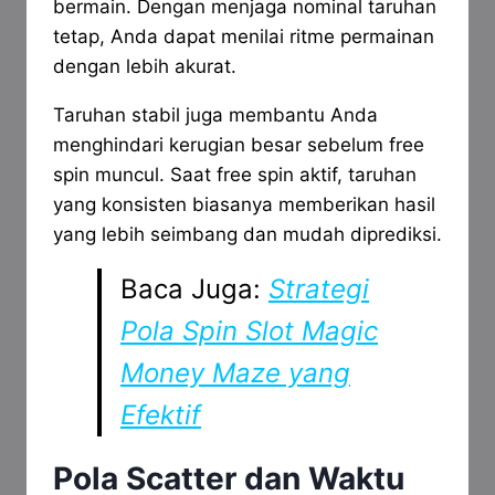
bermain. Dengan menjaga nominal taruhan
tetap, Anda dapat menilai ritme permainan
dengan lebih akurat.
Taruhan stabil juga membantu Anda
menghindari kerugian besar sebelum free
spin muncul. Saat free spin aktif, taruhan
yang konsisten biasanya memberikan hasil
yang lebih seimbang dan mudah diprediksi.
Baca Juga:
Strategi
Pola Spin Slot Magic
Money Maze yang
Efektif
Pola Scatter dan Waktu