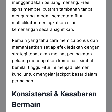
menggandakan peluang menang. Free
spins memberi putaran tambahan tanpa
mengurangi modal, sementara fitur
multiplikator meningkatkan nilai
kemenangan secara signifikan.
Pemain yang tahu cara memicu bonus dan
memanfaatkan setiap efek ledakan dengan
strategi tepat akan melihat peningkatan
peluang mendapatkan kombinasi simbol
bernilai tinggi. Fitur ini menjadi elemen
kunci untuk mengejar jackpot besar dalam
permainan.
Konsistensi & Kesabaran
Bermain