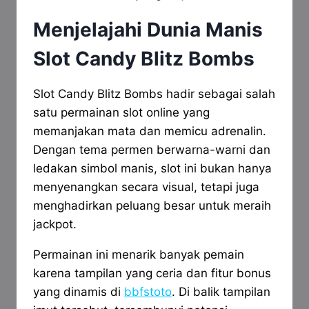
Menjelajahi Dunia Manis
Slot Candy Blitz Bombs
Slot Candy Blitz Bombs hadir sebagai salah
satu permainan slot online yang
memanjakan mata dan memicu adrenalin.
Dengan tema permen berwarna-warni dan
ledakan simbol manis, slot ini bukan hanya
menyenangkan secara visual, tetapi juga
menghadirkan peluang besar untuk meraih
jackpot.
Permainan ini menarik banyak pemain
karena tampilan yang ceria dan fitur bonus
yang dinamis di
bbfstoto
. Di balik tampilan