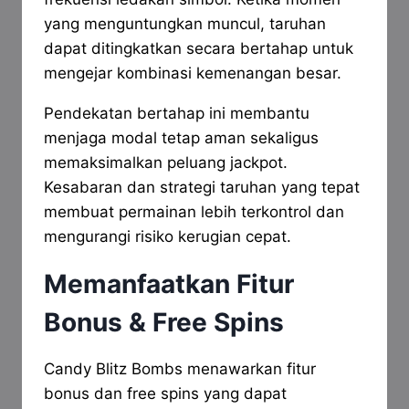
yang menguntungkan muncul, taruhan
dapat ditingkatkan secara bertahap untuk
mengejar kombinasi kemenangan besar.
Pendekatan bertahap ini membantu
menjaga modal tetap aman sekaligus
memaksimalkan peluang jackpot.
Kesabaran dan strategi taruhan yang tepat
membuat permainan lebih terkontrol dan
mengurangi risiko kerugian cepat.
Memanfaatkan Fitur
Bonus & Free Spins
Candy Blitz Bombs menawarkan fitur
bonus dan free spins yang dapat