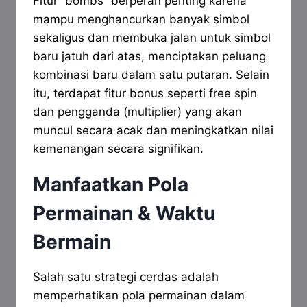
Fitur “bombs” berperan penting karena
mampu menghancurkan banyak simbol
sekaligus dan membuka jalan untuk simbol
baru jatuh dari atas, menciptakan peluang
kombinasi baru dalam satu putaran. Selain
itu, terdapat fitur bonus seperti free spin
dan pengganda (multiplier) yang akan
muncul secara acak dan meningkatkan nilai
kemenangan secara signifikan.
Manfaatkan Pola
Permainan & Waktu
Bermain
Salah satu strategi cerdas adalah
memperhatikan pola permainan dalam