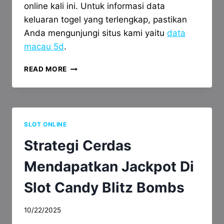
online kali ini. Untuk informasi data
keluaran togel yang terlengkap, pastikan
Anda mengunjungi situs kami yaitu
data
macau 5d
.
CARA
READ MORE
BERMAIN
DI
SLOT
CANDY
BLITZ
SLOT ONLINE
BOMBS
DAN
Strategi Cerdas
RAIH
JACKPOT
Mendapatkan Jackpot Di
BESAR
Slot Candy Blitz Bombs
10/22/2025