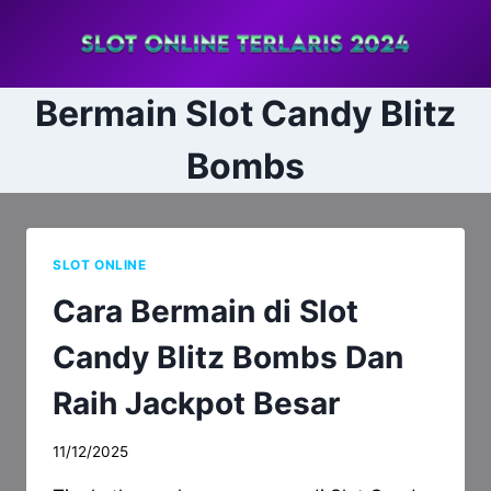
Skip
to
content
Bermain Slot Candy Blitz
Bombs
SLOT ONLINE
Cara Bermain di Slot
Candy Blitz Bombs Dan
Raih Jackpot Besar
11/12/2025