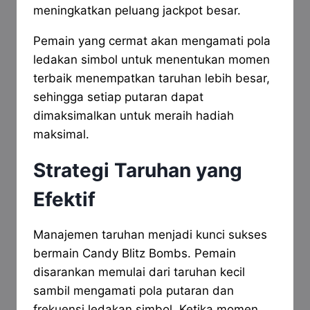
meningkatkan peluang jackpot besar.
Pemain yang cermat akan mengamati pola
ledakan simbol untuk menentukan momen
terbaik menempatkan taruhan lebih besar,
sehingga setiap putaran dapat
dimaksimalkan untuk meraih hadiah
maksimal.
Strategi Taruhan yang
Efektif
Manajemen taruhan menjadi kunci sukses
bermain Candy Blitz Bombs. Pemain
disarankan memulai dari taruhan kecil
sambil mengamati pola putaran dan
frekuensi ledakan simbol. Ketika momen