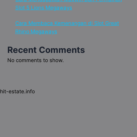
Slot 5 Lions Megaways
Cara Membaca Kemenangan di Slot Great
Rhino Megaways
Recent Comments
No comments to show.
hit-estate.info
© 2026
SLOT ONLINE TERLARIS 2024