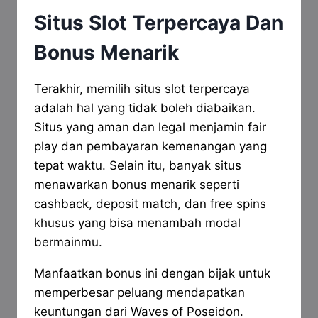
Situs Slot Terpercaya Dan
Bonus Menarik
Terakhir, memilih situs slot terpercaya
adalah hal yang tidak boleh diabaikan.
Situs yang aman dan legal menjamin fair
play dan pembayaran kemenangan yang
tepat waktu. Selain itu, banyak situs
menawarkan bonus menarik seperti
cashback, deposit match, dan free spins
khusus yang bisa menambah modal
bermainmu.
Manfaatkan bonus ini dengan bijak untuk
memperbesar peluang mendapatkan
keuntungan dari Waves of Poseidon.