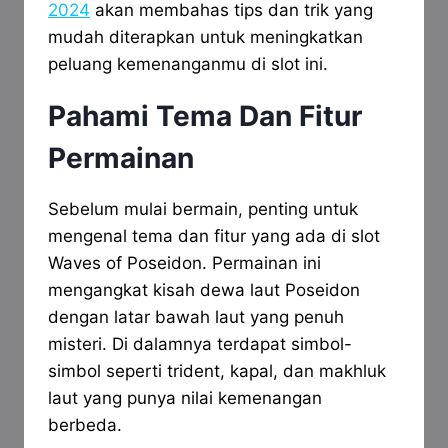
2024
akan membahas tips dan trik yang
mudah diterapkan untuk meningkatkan
peluang kemenanganmu di slot ini.
Pahami Tema Dan Fitur
Permainan
Sebelum mulai bermain, penting untuk
mengenal tema dan fitur yang ada di slot
Waves of Poseidon. Permainan ini
mengangkat kisah dewa laut Poseidon
dengan latar bawah laut yang penuh
misteri. Di dalamnya terdapat simbol-
simbol seperti trident, kapal, dan makhluk
laut yang punya nilai kemenangan
berbeda.