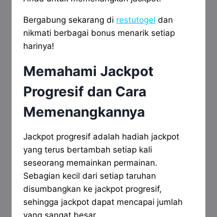
Bergabung sekarang di
restutogel
dan
nikmati berbagai bonus menarik setiap
harinya!
Memahami Jackpot
Progresif dan Cara
Memenangkannya
Jackpot progresif adalah hadiah jackpot
yang terus bertambah setiap kali
seseorang memainkan permainan.
Sebagian kecil dari setiap taruhan
disumbangkan ke jackpot progresif,
sehingga jackpot dapat mencapai jumlah
yang sangat besar.