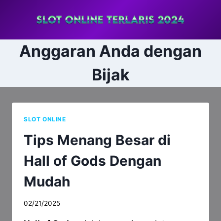
Skip
to
content
Anggaran Anda dengan
Bijak
SLOT ONLINE
Tips Menang Besar di
Hall of Gods Dengan
Mudah
02/21/2025