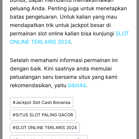
bonus, dapat membantu memaksimalkan
peluang Anda. Penting juga untuk menetapkan
batas pengeluaran. Untuk kalian yang mau
mendapatkan trik untuk jackpot besar di
permainan slot online kalian bisa kunjungi
SLOT
ONLINE TERLARIS 2024
.
Setelah memahami informasi permainan ini
dengan baik. Kini saatnya anda memulai
petualangan seru bersama situs yang kami
rekomendasikan, yaitu
bibit4d
.
Post
#
Jackpot Slot Cash Bonanza
Tags:
#
SITUS SLOT PALING GACOR
#
SLOT ONLINE TERLARIS 2024