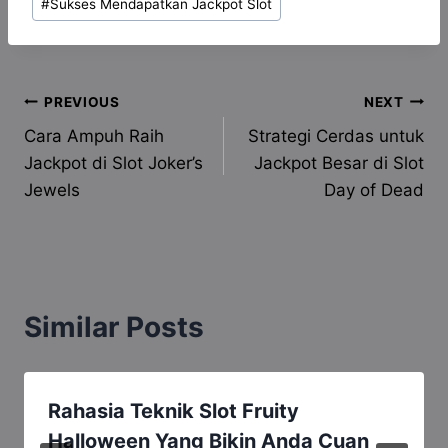
#
Sukses Mendapatkan Jackpot Slot
Post
PREVIOUS
NEXT
Cara Ampuh Raih
Strategi Cerdas untuk
navigation
Jackpot di Slot Joker’s
Jackpot Besar di Slot
Jewels
Day of Dead
Similar Posts
Rahasia Teknik Slot Fruity
Halloween Yang Bikin Anda Cuan