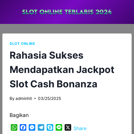
Skip
to
content
SLOT ONLINE
Rahasia Sukses
Mendapatkan Jackpot
Slot Cash Bonanza
By
adminhit
03/25/2025
Bagikan
W
F
M
T
S
L
X
Share