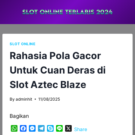
Skip
to
content
SLOT ONLINE
Rahasia Pola Gacor
Untuk Cuan Deras di
Slot Aztec Blaze
By
adminhit
11/08/2025
Bagikan
W
F
M
T
S
L
X
Share