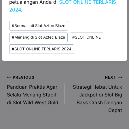
petualangan Anda di
SLOT ONLINE TERLARIS
2024
.
Post
#
Bermain di Slot Aztec Blaze
Tags:
#
Menang di Slot Aztec Blaze
#
SLOT ONLINE
#
SLOT ONLINE TERLARIS 2024
Post
PREVIOUS
NEXT
Panduan Praktis Agar
Strategi Hebat Untuk
navigation
Selalu Menang Stabil
Jackpot di Slot Big
di Slot Wild West Gold
Bass Crash Dengan
Cepat