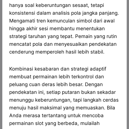
hanya soal keberuntungan sesaat, tetapi
konsistensi dalam analisis pola jangka panjang.
Mengamati tren kemunculan simbol dari awal
hingga akhir sesi membantu menentukan
strategi taruhan yang tepat. Pemain yang rutin
mencatat pola dan menyesuaikan pendekatan
cenderung memperoleh hasil lebih stabil.
Kombinasi kesabaran dan strategi adaptif
membuat permainan lebih terkontrol dan
peluang cuan deras lebih besar. Dengan
pendekatan ini, setiap putaran bukan sekadar
menunggu keberuntungan, tapi langkah cerdas
menuju hasil maksimal yang memuaskan. Bila
Anda merasa tertantang untuk mencoba
permainan slot yang berbeda, mulailah