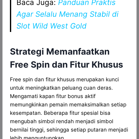
Baca Juga:
Panduan Praktis
Agar Selalu Menang Stabil di
Slot Wild West Gold
Strategi Memanfaatkan
Free Spin dan Fitur Khusus
Free spin dan fitur khusus merupakan kunci
untuk meningkatkan peluang cuan deras.
Mengamati kapan fitur bonus aktif
memungkinkan pemain memaksimalkan setiap
kesempatan. Beberapa fitur spesial bisa
mengubah simbol rendah menjadi simbol
bernilai tinggi, sehingga setiap putaran menjadi
lebih menguntungkan.