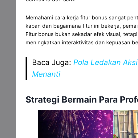
Memahami cara kerja fitur bonus sangat pen
kapan dan bagaimana fitur ini bekerja, pema
Fitur bonus bukan sekadar efek visual, tetap
meningkatkan interaktivitas dan kepuasan b
Baca Juga:
Pola Ledakan Aksi
Menanti
Strategi Bermain Para Prof