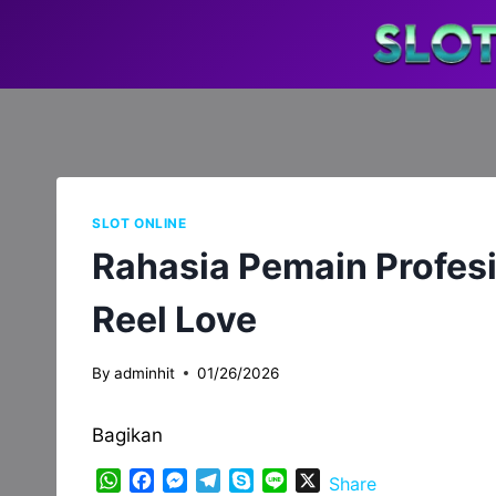
Skip
to
content
SLOT ONLINE
Rahasia Pemain Profesi
Reel Love
By
adminhit
01/26/2026
Bagikan
W
F
M
T
S
L
X
Share