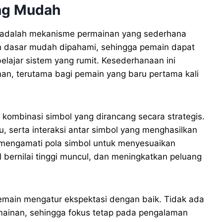
ng Mudah
e adalah mekanisme permainan yang sederhana
 dasar mudah dipahami, sehingga pemain dapat
lajar sistem yang rumit. Kesederhanaan ini
an, terutama bagi pemain yang baru pertama kali
kombinasi simbol yang dirancang secara strategis.
tu, serta interaksi antar simbol yang menghasilkan
 mengamati pola simbol untuk menyesuaikan
bernilai tinggi muncul, dan meningkatkan peluang
main mengatur ekspektasi dengan baik. Tidak ada
rmainan, sehingga fokus tetap pada pengalaman