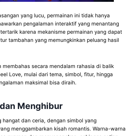
sangan yang lucu, permainan ini tidak hanya
enawarkan pengalaman interaktif yang menantang
tertarik karena mekanisme permainan yang dapat
itur tambahan yang memungkinkan peluang hasil
 membahas secara mendalam rahasia di balik
el Love, mulai dari tema, simbol, fitur, hingga
ngalaman maksimal bisa diraih.
 dan Menghibur
g hangat dan ceria, dengan simbol yang
u yang menggambarkan kisah romantis. Warna-warna