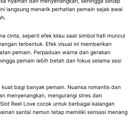
nsa nyaman dan menyenangkan, sehingga setiap
ini langsung menarik perhatian pemain sejak awal
ah.
cinta, seperti efek kilau saat simbol hati muncul
angan terbentuk. Efek visual ini memberikan
libatan pemain. Perpaduan warna dan gerakan
ingga pemain lebih betah dan fokus selama sesi
ng kuat bagi banyak pemain. Nuansa romantis dan
dan menyenangkan, mengurangi stres dan
 Slot Reel Love cocok untuk berbagai kalangan
ainan santai namun tetap memiliki sensasi menang