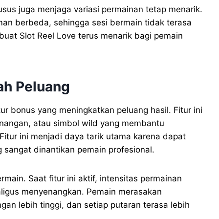
usus juga menjaga variasi permainan tetap menarik.
n berbeda, sehingga sesi bermain tidak terasa
buat Slot Reel Love terus menarik bagi pemain
ah Peluang
tur bonus yang meningkatkan peluang hasil. Fitur ini
enangan, atau simbol wild yang membantu
Fitur ini menjadi daya tarik utama karena dapat
angat dinantikan pemain profesional.
main. Saat fitur ini aktif, intensitas permainan
kaligus menyenangkan. Pemain merasakan
n lebih tinggi, dan setiap putaran terasa lebih