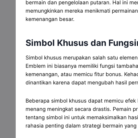
bermain dan pengelolaan putaran. Hal ini me
memungkinkan mereka menikmati permaina
kemenangan besar.
Simbol Khusus dan Fungsi
Simbol khusus merupakan salah satu elemen 
Emblem ini biasanya memiliki fungsi tamba
kemenangan, atau memicu fitur bonus. Keha
dinantikan karena dapat mengubah hasil perm
Beberapa simbol khusus dapat memicu efek b
menang meningkat secara drastis. Pemain p
tentang simbol ini untuk memaksimalkan has
rahasia penting dalam strategi bermain yang e