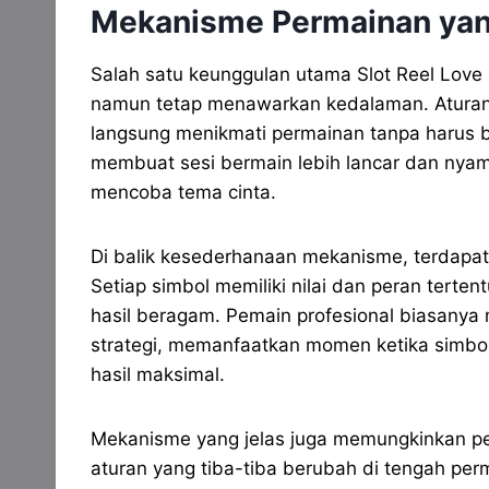
Mekanisme Permainan ya
Salah satu keunggulan utama Slot Reel Lov
namun tetap menawarkan kedalaman. Aturan
langsung menikmati permainan tanpa harus be
membuat sesi bermain lebih lancar dan nyam
mencoba tema cinta.
Di balik kesederhanaan mekanisme, terdapat 
Setiap simbol memiliki nilai dan peran terten
hasil beragam. Pemain profesional biasanya
strategi, memanfaatkan momen ketika simbol 
hasil maksimal.
Mekanisme yang jelas juga memungkinkan pe
aturan yang tiba-tiba berubah di tengah pe