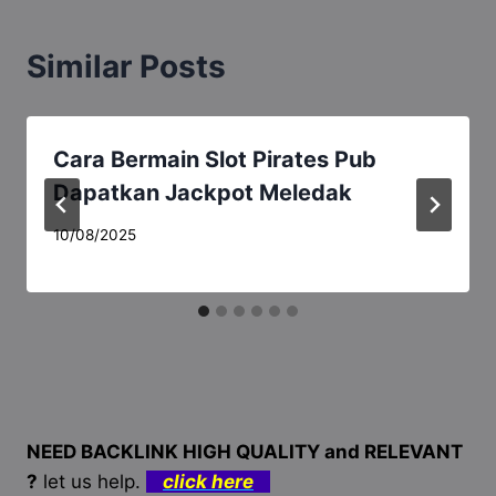
Similar Posts
Cara Bermain Slot Pirates Pub
Dapatkan Jackpot Meledak
10/08/2025
NEED BACKLINK HIGH QUALITY and RELEVANT
?
let us help.
click here