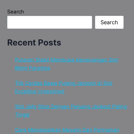
Search
Search
Recent Posts
Putaran Stabil Membuka Kemenangan Slot
Bikini Paradise
Trik Cerdas Bawa Pulang Jackpot di Slot
Excalibur Unleashed
Slot Jelly Slice Dengan Peluang Jackpot Paling
Tinggi
Cara Mendapatkan Maxwin Dari Permainan