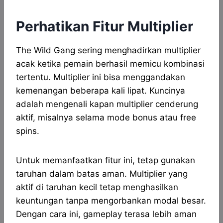
Perhatikan Fitur Multiplier
The Wild Gang sering menghadirkan multiplier
acak ketika pemain berhasil memicu kombinasi
tertentu. Multiplier ini bisa menggandakan
kemenangan beberapa kali lipat. Kuncinya
adalah mengenali kapan multiplier cenderung
aktif, misalnya selama mode bonus atau free
spins.
Untuk memanfaatkan fitur ini, tetap gunakan
taruhan dalam batas aman. Multiplier yang
aktif di taruhan kecil tetap menghasilkan
keuntungan tanpa mengorbankan modal besar.
Dengan cara ini, gameplay terasa lebih aman