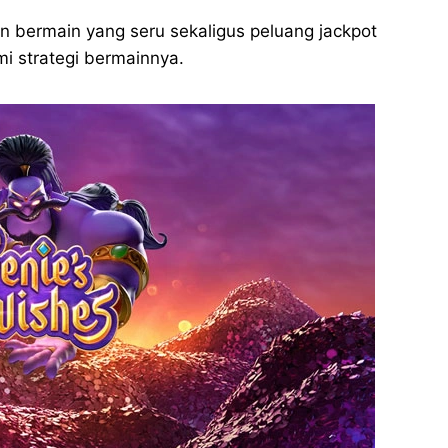
 bermain yang seru sekaligus peluang jackpot
i strategi bermainnya.