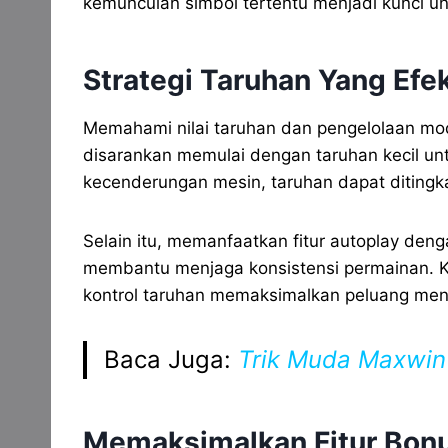
kemunculan simbol tertentu menjadi kunci u
Strategi Taruhan Yang Efek
Memahami nilai taruhan dan pengelolaan mod
disarankan memulai dengan taruhan kecil u
kecenderungan mesin, taruhan dapat ditingk
Selain itu, memanfaatkan fitur autoplay de
membantu menjaga konsistensi permainan. K
kontrol taruhan memaksimalkan peluang men
Baca Juga:
Trik Muda Maxwin
Memaksimalkan Fitur Bon