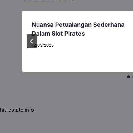
Nuansa Petualangan Sederhana
Dalam Slot Pirates
12/09/2025
hit-estate.info