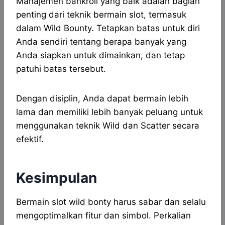
Manajemen bankroll yang baik adalah bagian
penting dari teknik bermain slot, termasuk
dalam Wild Bounty. Tetapkan batas untuk diri
Anda sendiri tentang berapa banyak yang
Anda siapkan untuk dimainkan, dan tetap
patuhi batas tersebut.
Dengan disiplin, Anda dapat bermain lebih
lama dan memiliki lebih banyak peluang untuk
menggunakan teknik Wild dan Scatter secara
efektif.
Kesimpulan
Bermain slot wild bonty harus sabar dan selalu
mengoptimalkan fitur dan simbol. Perkalian