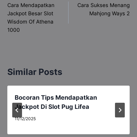
Cara Mendapatkan
Cara Sukses Menang
navigation
Jackpot Besar Slot
Mahjong Ways 2
Wisdom Of Athena
1000
Similar Posts
Bocoran Tips Mendapatkan
Jackpot Di Slot Pug Lifea
11/12/2025