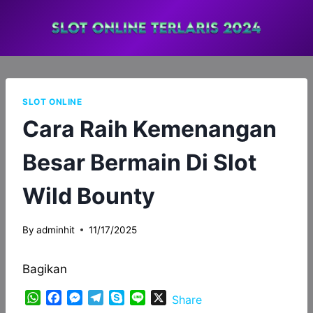
Skip
to
content
SLOT ONLINE
Cara Raih Kemenangan
Besar Bermain Di Slot
Wild Bounty
By
adminhit
11/17/2025
Bagikan
W
F
M
T
S
L
X
Share