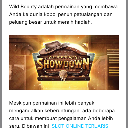
h
a
e
e
k
i
a
c
s
l
y
n
Wild Bounty adalah permainan yang membawa
t
e
s
e
p
e
Anda ke dunia koboi penuh petualangan dan
s
b
e
g
e
peluang besar untuk meraih hadiah.
A
o
n
r
p
o
g
a
p
k
e
m
r
Meskipun permainan ini lebih banyak
mengandalkan keberuntungan, ada beberapa
cara untuk membuat pengalaman Anda lebih
seru. Dibawah ini
SLOT ONLINE TERLARIS