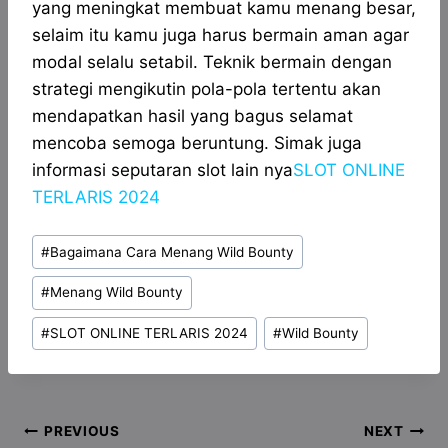
yang meningkat membuat kamu menang besar,
selaim itu kamu juga harus bermain aman agar
modal selalu setabil. Teknik bermain dengan
strategi mengikutin pola-pola tertentu akan
mendapatkan hasil yang bagus selamat
mencoba semoga beruntung. Simak juga
informasi seputaran slot lain nya
SLOT ONLINE
TERLARIS 2024
Post
#
Bagaimana Cara Menang Wild Bounty
Tags:
#
Menang Wild Bounty
#
SLOT ONLINE TERLARIS 2024
#
Wild Bounty
Post
PREVIOUS
NEXT