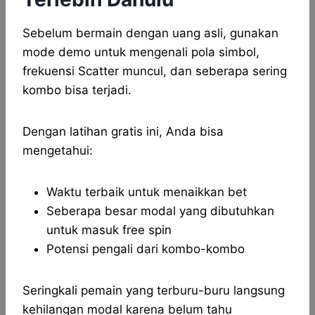
Sebelum bermain dengan uang asli, gunakan
mode demo untuk mengenali pola simbol,
frekuensi Scatter muncul, dan seberapa sering
kombo bisa terjadi.
Dengan latihan gratis ini, Anda bisa
mengetahui:
Waktu terbaik untuk menaikkan bet
Seberapa besar modal yang dibutuhkan
untuk masuk free spin
Potensi pengali dari kombo-kombo
Seringkali pemain yang terburu-buru langsung
kehilangan modal karena belum tahu