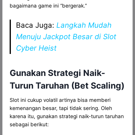
bagaimana game ini “bergerak.”
Baca Juga:
Langkah Mudah
Menuju Jackpot Besar di Slot
Cyber Heist
Gunakan Strategi Naik-
Turun Taruhan (Bet Scaling)
Slot ini cukup volatil artinya bisa memberi
kemenangan besar, tapi tidak sering. Oleh
karena itu, gunakan strategi naik-turun taruhan
sebagai berikut: