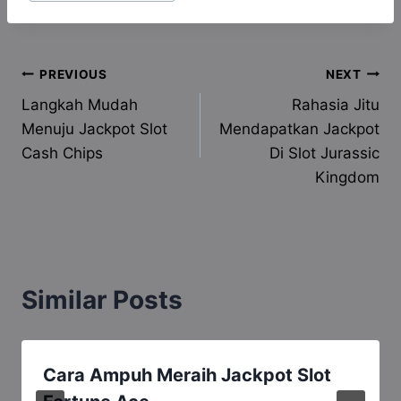
Post
PREVIOUS
NEXT
Langkah Mudah
Rahasia Jitu
navigation
Menuju Jackpot Slot
Mendapatkan Jackpot
Cash Chips
Di Slot Jurassic
Kingdom
Similar Posts
Cara Ampuh Meraih Jackpot Slot