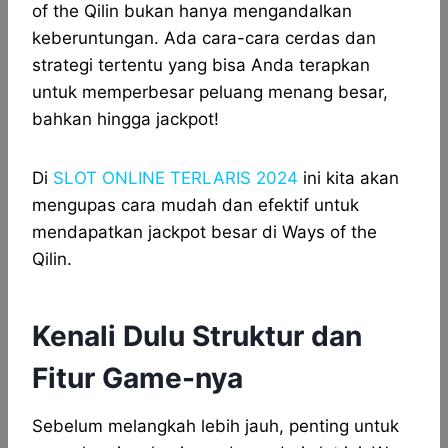
of the Qilin bukan hanya mengandalkan
keberuntungan. Ada cara-cara cerdas dan
strategi tertentu yang bisa Anda terapkan
untuk memperbesar peluang menang besar,
bahkan hingga jackpot!
Di
SLOT ONLINE TERLARIS 2024
ini kita akan
mengupas cara mudah dan efektif untuk
mendapatkan jackpot besar di Ways of the
Qilin.
Kenali Dulu Struktur dan
Fitur Game-nya
Sebelum melangkah lebih jauh, penting untuk