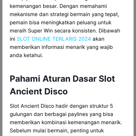
kemenangan besar. Dengan memahami
mekanisme dan strategi bermain yang tepat,
pemain bisa meningkatkan peluang untuk
meraih Super Win secara konsisten. Dibawah
ini
SLOT ONLINE TERLARIS 2024
akan
memberikan informasi menarik yang wajib
anda ketahui.
Pahami Aturan Dasar Slot
Ancient Disco
Slot Ancient Disco hadir dengan struktur 5
gulungan dan berbagai paylines yang bisa
memberikan kombinasi kemenangan menarik.
Sebelum mulai bermain, penting untuk