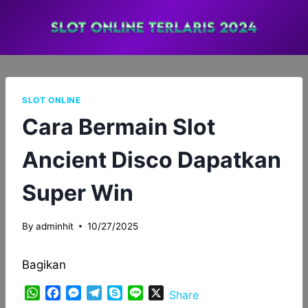
Skip
to
content
SLOT ONLINE
Cara Bermain Slot
Ancient Disco Dapatkan
Super Win
By
adminhit
10/27/2025
Bagikan
W
F
M
T
S
L
X
Share