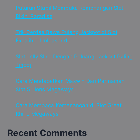
Putaran Stabil Membuka Kemenangan Slot
Bikini Paradise
Trik Cerdas Bawa Pulang Jackpot di Slot
Excalibur Unleashed
Slot Jelly Slice Dengan Peluang Jackpot Paling
Tinggi
Cara Mendapatkan Maxwin Dari Permainan
Slot 5 Lions Megaways
Cara Membaca Kemenangan di Slot Great
Rhino Megaways
Recent Comments