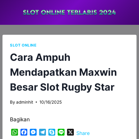
Skip
to
content
SLOT ONLINE
Cara Ampuh
Mendapatkan Maxwin
Besar Slot Rugby Star
By
adminhit
10/16/2025
Bagikan
W
F
M
T
S
L
X
Share