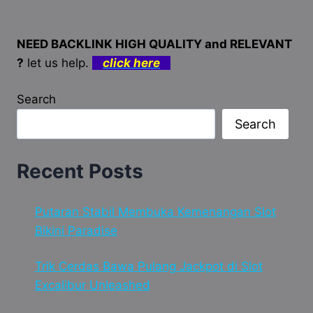
NEED BACKLINK HIGH QUALITY and RELEVANT
?
let us help.
click here
Search
Search
Recent Posts
Putaran Stabil Membuka Kemenangan Slot
Bikini Paradise
Trik Cerdas Bawa Pulang Jackpot di Slot
Excalibur Unleashed