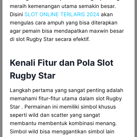
meraih kemenangan utama semakin besar.
Disini
SLOT ONLINE TERLARIS 2024
akan
mengulas cara ampuh yang bisa diterapkan
agar pemain bisa mendapatkan maxwin besar
di slot Rugby Star secara efektif.
Kenali Fitur dan Pola Slot
Rugby Star
Langkah pertama yang sangat penting adalah
memahami fitur-fitur utama dalam slot Rugby
Star . Permainan ini memiliki simbol khusus
seperti wild dan scatter yang sangat
membantu membentuk kombinasi menang.
Simbol wild bisa menggantikan simbol lain