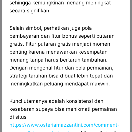
sehingga kemungkinan menang meningkat
secara signifikan.
Selain simbol, perhatikan juga pola
pembayaran dan fitur bonus seperti putaran
gratis. Fitur putaran gratis menjadi momen
penting karena menawarkan kesempatan
menang tanpa harus bertaruh tambahan.
Dengan mengenal fitur dan pola permainan,
strategi taruhan bisa dibuat lebih tepat dan
meningkatkan peluang mendapat maxwin.
Kunci utamanya adalah konsistensi dan
kesabaran supaya bisa menikmati permainan
di situs
https://www.osteriamazzantini.com/comment-