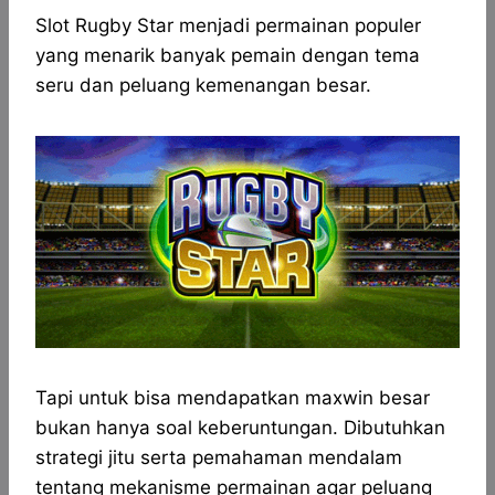
h
a
e
e
k
i
a
c
s
l
y
n
Slot Rugby Star menjadi permainan populer
t
e
s
e
p
e
yang menarik banyak pemain dengan tema
s
b
e
g
e
seru dan peluang kemenangan besar.
A
o
n
r
p
o
g
a
p
k
e
m
r
Tapi untuk bisa mendapatkan maxwin besar
bukan hanya soal keberuntungan. Dibutuhkan
strategi jitu serta pemahaman mendalam
tentang mekanisme permainan agar peluang