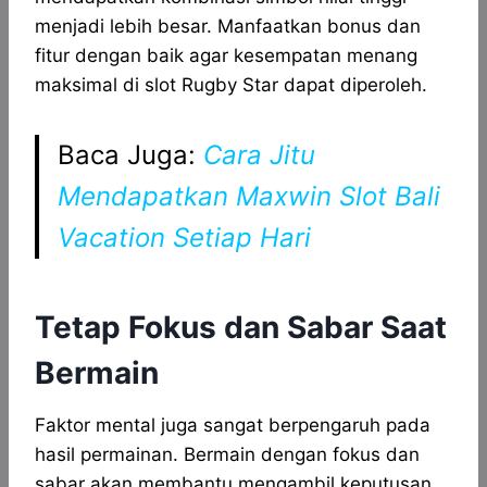
menjadi lebih besar. Manfaatkan bonus dan
fitur dengan baik agar kesempatan menang
maksimal di slot Rugby Star dapat diperoleh.
Baca Juga:
Cara Jitu
Mendapatkan Maxwin Slot Bali
Vacation Setiap Hari
Tetap Fokus dan Sabar Saat
Bermain
Faktor mental juga sangat berpengaruh pada
hasil permainan. Bermain dengan fokus dan
sabar akan membantu mengambil keputusan