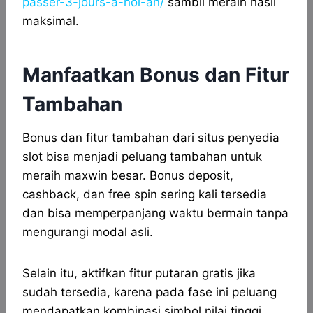
passer-3-jours-a-hoi-an/
sambil meraih hasil
maksimal.
Manfaatkan Bonus dan Fitur
Tambahan
Bonus dan fitur tambahan dari situs penyedia
slot bisa menjadi peluang tambahan untuk
meraih maxwin besar. Bonus deposit,
cashback, dan free spin sering kali tersedia
dan bisa memperpanjang waktu bermain tanpa
mengurangi modal asli.
Selain itu, aktifkan fitur putaran gratis jika
sudah tersedia, karena pada fase ini peluang
mendapatkan kombinasi simbol nilai tinggi