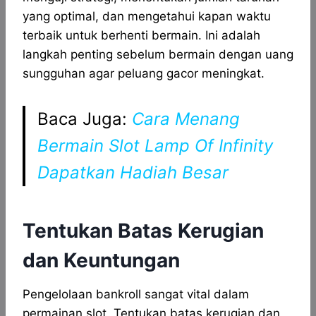
yang optimal, dan mengetahui kapan waktu
terbaik untuk berhenti bermain. Ini adalah
langkah penting sebelum bermain dengan uang
sungguhan agar peluang gacor meningkat.
Baca Juga:
Cara Menang
Bermain Slot Lamp Of Infinity
Dapatkan Hadiah Besar
Tentukan Batas Kerugian
dan Keuntungan
Pengelolaan bankroll sangat vital dalam
permainan slot. Tentukan batas kerugian dan