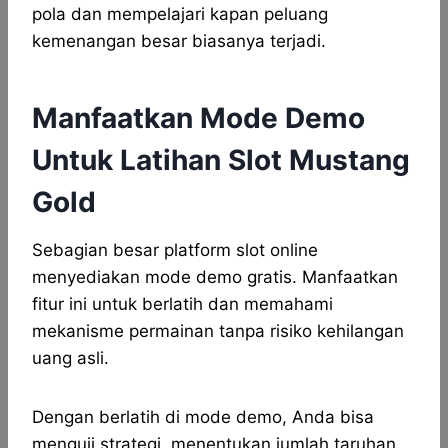
pola dan mempelajari kapan peluang
kemenangan besar biasanya terjadi.
Manfaatkan Mode Demo
Untuk Latihan Slot Mustang
Gold
Sebagian besar platform slot online
menyediakan mode demo gratis. Manfaatkan
fitur ini untuk berlatih dan memahami
mekanisme permainan tanpa risiko kehilangan
uang asli.
Dengan berlatih di mode demo, Anda bisa
menguji strategi, menentukan jumlah taruhan