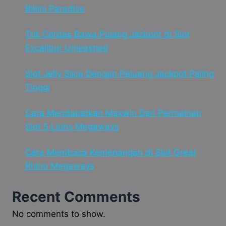
Bikini Paradise
Trik Cerdas Bawa Pulang Jackpot di Slot
Excalibur Unleashed
Slot Jelly Slice Dengan Peluang Jackpot Paling
Tinggi
Cara Mendapatkan Maxwin Dari Permainan
Slot 5 Lions Megaways
Cara Membaca Kemenangan di Slot Great
Rhino Megaways
Recent Comments
No comments to show.